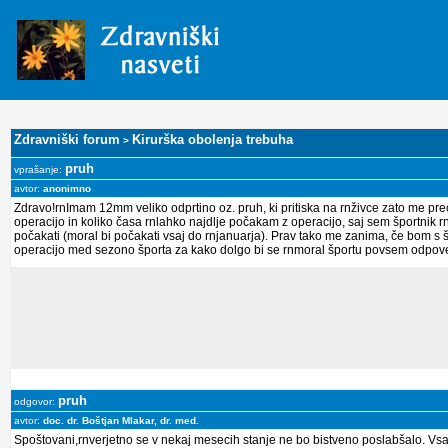
Zdravniški forum
Kirurška obolenja trebuha
>
pruh
vprašanje:
avtor:
anonimno
Zdravo!rnImam 12mm veliko odprtino oz. pruh, ki pritiska na rnživce zato me prec
operacijo in koliko časa rnlahko najdlje počakam z operacijo, saj sem športnik 
počakati (moral bi počakati vsaj do rnjanuarja). Prav tako me zanima, če bom s š
operacijo med sezono športa za kako dolgo bi se rnmoral športu povsem odpov
pruh
odgovor:
avtor:
doc. dr. Boštjan Mlakar, dr. med.
Spoštovani,rnverjetno se v nekaj mesecih stanje ne bo bistveno poslabšalo. Vsaj