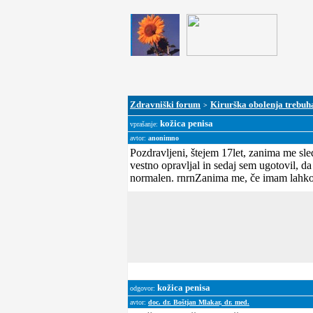
Zdravniški forum
Kirurška obolenja trebuh
>
kožica penisa
vprašanje:
avtor:
anonimno
Pozdravljeni, štejem 17let, zanima me sle
vestno opravljal in sedaj sem ugotovil, 
normalen. rnrnZanima me, če imam lahko
kožica penisa
odgovor:
avtor:
doc. dr. Boštjan Mlakar, dr. med.