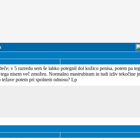
a
deče; v 5 razredu sem še lahko potegnil dol kožico penisa, potem pa te
da tega nisem več zmožen. Normalno mastrubiram in tudi izliv tekočine 
 težave potem pri spolnem odnosu? Lp