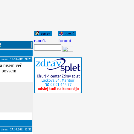
datum:
13.10.2011 20:29
ga nisem več
je povsem
datum:
27.10.2011 12:32