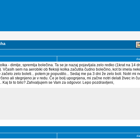
uha
da
ka - dimlje, spremlja bolečina. Ta se je nazaj pojavljala zelo redko (1krat na 14 dni
). Včasih sem na aerobiki ob fleksiji kolka začutila čudno bolečino, kot bi imela ne
e začelo zelo boleti... potem je popustilo... Sedaj me pa 3 dni že zelo boli. Notri mi n
eno ali stegnjeno je v redu. Če je bolj upognjena, mi začne notri delati živec in ču
. Kaj bi to bilo? Zahvaljujem se Vam za odgovor. Lepo pozdravljeni,
d