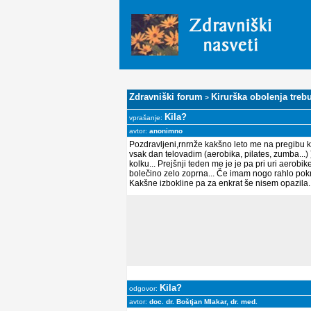
Zdravniški forum
Kirurška obolenja treb
>
Kila?
vprašanje:
avtor:
anonimno
Pozdravljeni,rnrnže kakšno leto me na pregibu kol
vsak dan telovadim (aerobika, pilates, zumba...) 
kolku... Prejšnji teden me je je pa pri uri aerobik
bolečino zelo zoprna... Če imam nogo rahlo pokrč
Kakšne izbokline pa za enkrat še nisem opazila..
Kila?
odgovor:
avtor:
doc. dr. Boštjan Mlakar, dr. med.