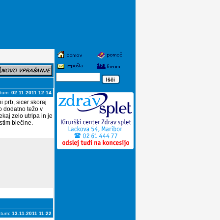
tum:
02.11.2011 12:14
 prb, sicer skoraj
ko dodatno težo v
ekaj zelo utripa in je
stim blečine.
atum:
13.11.2011 11:22